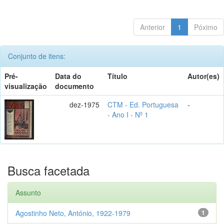
Anterior
1
Póximo
Conjunto de itens:
Pré-
Data do
Título
Autor(es)
visualização
documento
dez-1975
CTM - Ed. Portuguesa
-
- Ano I - Nº 1
Busca facetada
Assunto
Agostinho Neto, António, 1922-1979
1