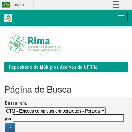
Skip
BRASIL
navigation
Simplifique!
Comunica BR
Participe
Acesso à informação
Legislação
Canais
Repositório de Múltiplos Acervos da UFRRJ
Página de Busca
Buscar em:
por