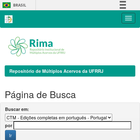
Skip
BRASIL
navigation
Simplifique!
Comunica BR
Participe
Acesso à informação
Legislação
Canais
Repositório de Múltiplos Acervos da UFRRJ
Página de Busca
Buscar em:
por