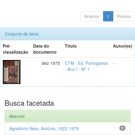
Anterior
1
Póximo
Conjunto de itens:
Pré-
Data do
Título
Autor(es)
visualização
documento
dez-1975
CTM - Ed. Portuguesa
-
- Ano I - Nº 1
Busca facetada
Assunto
Agostinho Neto, António, 1922-1979
1