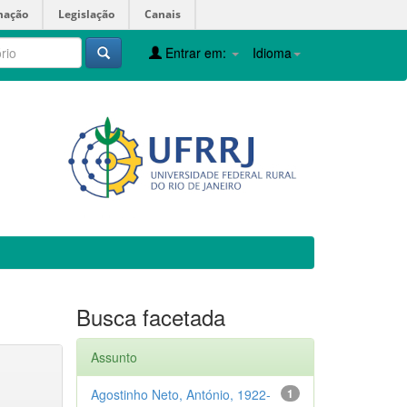
mação
Legislação
Canais
Entrar em:
Idioma
Busca facetada
Assunto
Agostinho Neto, António, 1922-
1