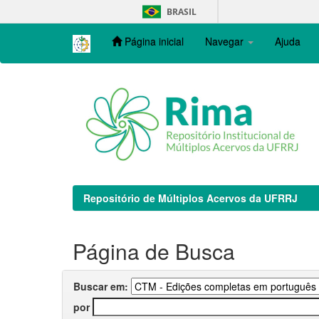
Skip
BRASIL
navigation
Página inicial
Navegar
Ajuda
Repositório de Múltiplos Acervos da UFRRJ
Página de Busca
Buscar em:
por