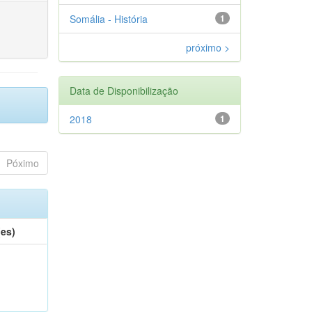
Somália - História
1
próximo >
Data de Disponibilização
2018
1
Póximo
(es)