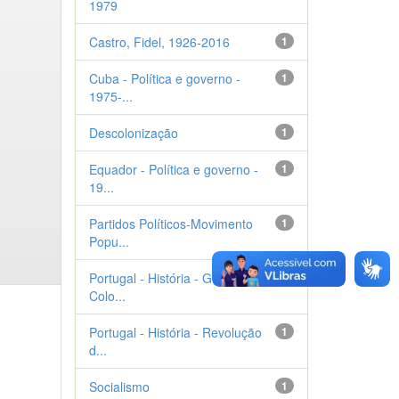
1979
Castro, Fidel, 1926-2016
1
Cuba - Política e governo -
1
1975-...
Descolonização
1
Equador - Política e governo -
1
19...
Partidos Políticos-Movimento
1
Popu...
Portugal - História - Guerra
1
Colo...
Portugal - História - Revolução
1
d...
Socialismo
1