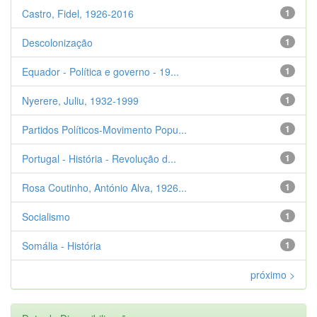
Castro, Fidel, 1926-2016
1
Descolonização
1
Equador - Política e governo - 19...
1
Nyerere, Juliu, 1932-1999
1
Partidos Políticos-Movimento Popu...
1
Portugal - História - Revolução d...
1
Rosa Coutinho, António Alva, 1926...
1
Socialismo
1
Somália - História
1
próximo >