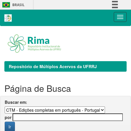
Skip
BRASIL
navigation
Simplifique!
Comunica BR
Participe
Acesso à informação
Legislação
Canais
Repositório de Múltiplos Acervos da UFRRJ
Página de Busca
Buscar em:
por