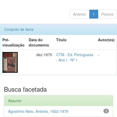
Anterior
1
Póximo
Conjunto de itens:
Pré-
Data do
Título
Autor(es)
visualização
documento
dez-1975
CTM - Ed. Portuguesa
-
- Ano I - Nº 1
Busca facetada
Assunto
Agostinho Neto, António, 1922-1979
1