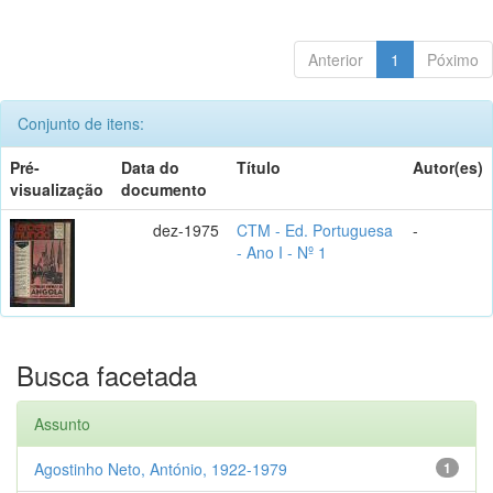
Anterior
1
Póximo
Conjunto de itens:
Pré-
Data do
Título
Autor(es)
visualização
documento
dez-1975
CTM - Ed. Portuguesa
-
- Ano I - Nº 1
Busca facetada
Assunto
Agostinho Neto, António, 1922-1979
1