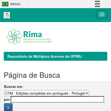
Skip
BRASIL
navigation
Simplifique!
Comunica BR
Participe
Acesso à informação
Legislação
Canais
Repositório de Múltiplos Acervos da UFRRJ
Página de Busca
Buscar em:
por