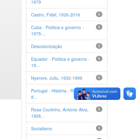
1979
Castro, Fidel, 1926-2016
1
Cuba - Política e governo -
1
1975-...
Descolonização
1
Equador - Política e governo -
1
19...
Nyerere, Juliu, 1932-1999
1
Portugal - História - Revolução
1
d...
Rosa Coutinho, António Alva,
1
1926...
Socialismo
1