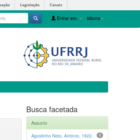
mação
Legislação
Canais
Entrar em:
Idioma
Busca facetada
Assunto
Agostinho Neto, António, 1922-
1