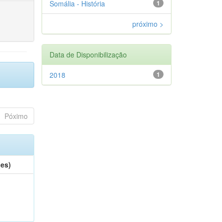
Somália - História
1
próximo >
Data de Disponibilização
2018
1
Póximo
(es)