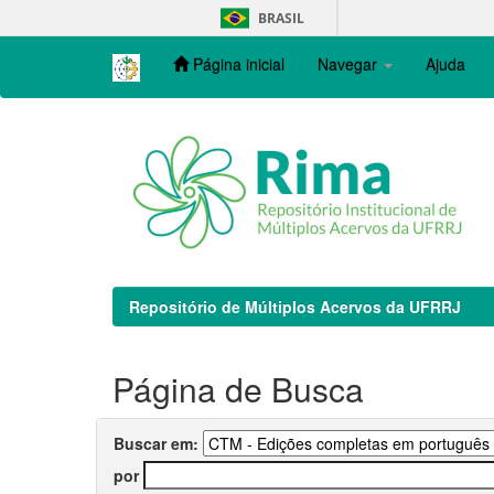
Skip
BRASIL
navigation
Página inicial
Navegar
Ajuda
Repositório de Múltiplos Acervos da UFRRJ
Página de Busca
Buscar em:
por