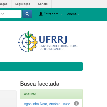
mação
Legislação
Canais
Entrar em:
Idioma
Busca facetada
Assunto
Agostinho Neto, António, 1922-
1