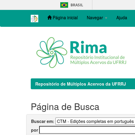
Skip
BRASIL
navigation
Página inicial
Navegar
Ajuda
Repositório de Múltiplos Acervos da UFRRJ
Página de Busca
Buscar em:
por