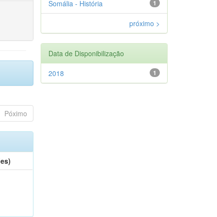
Somália - História
1
próximo >
Data de Disponibilização
2018
1
Póximo
(es)