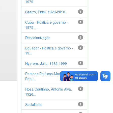
1979
Castro, Fidel, 1926-2016
1
Cuba - Política e governo -
1
1975-...
Descolonização
1
Equador - Política e governo -
1
19...
Nyerere, Juliu, 1932-1999
1
Partidos Políticos-Movimento
1
Popu...
Rosa Coutinho, António Alva,
1
1926...
Socialismo
1