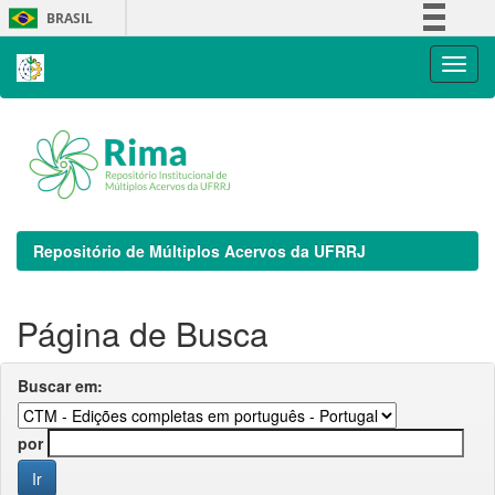
Skip
BRASIL
navigation
Simplifique!
Comunica BR
Participe
Acesso à informação
Legislação
Canais
Repositório de Múltiplos Acervos da UFRRJ
Página de Busca
Buscar em:
por