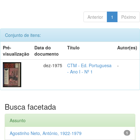
Anterior
1
Póximo
Conjunto de itens:
Pré-
Data do
Título
Autor(es)
visualização
documento
dez-1975
CTM - Ed. Portuguesa
-
- Ano I - Nº 1
Busca facetada
Assunto
Agostinho Neto, António, 1922-1979
1