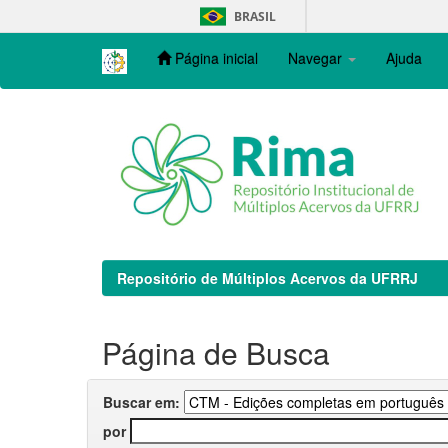
Skip
BRASIL
navigation
Página inicial
Navegar
Ajuda
Repositório de Múltiplos Acervos da UFRRJ
Página de Busca
Buscar em:
por