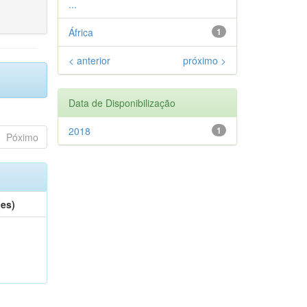
...
África
1
< anterior
próximo >
Data de Disponibilização
2018
1
Póximo
(es)