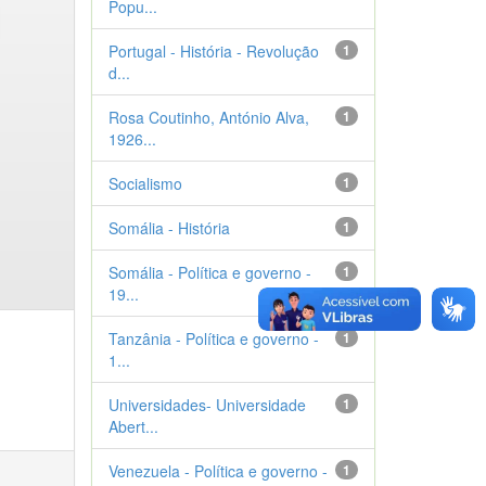
Popu...
Portugal - História - Revolução
1
d...
Rosa Coutinho, António Alva,
1
1926...
Socialismo
1
Somália - História
1
Somália - Política e governo -
1
19...
Tanzânia - Política e governo -
1
1...
Universidades- Universidade
1
Abert...
Venezuela - Política e governo -
1