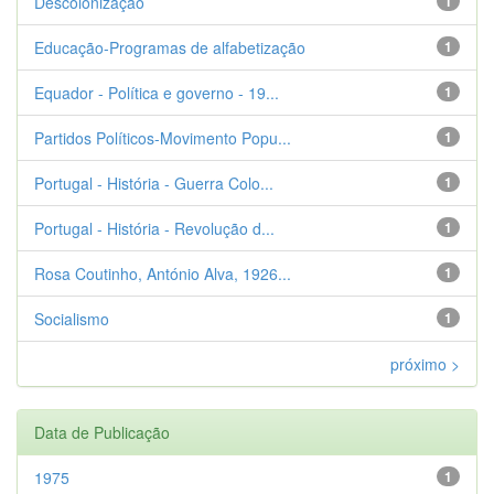
Descolonização
1
Educação-Programas de alfabetização
1
Equador - Política e governo - 19...
1
Partidos Políticos-Movimento Popu...
1
Portugal - História - Guerra Colo...
1
Portugal - História - Revolução d...
1
Rosa Coutinho, António Alva, 1926...
1
Socialismo
1
próximo >
Data de Publicação
1975
1