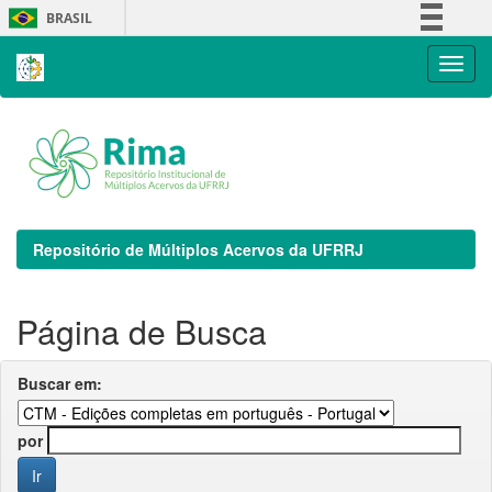
Skip
BRASIL
navigation
Simplifique!
Comunica BR
Participe
Acesso à informação
Legislação
Canais
Repositório de Múltiplos Acervos da UFRRJ
Página de Busca
Buscar em:
por