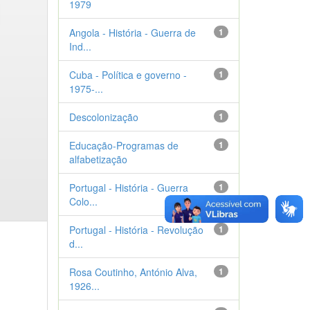
1979
Angola - História - Guerra de
1
Ind...
Cuba - Política e governo -
1
1975-...
Descolonização
1
Educação-Programas de
1
alfabetização
Portugal - História - Guerra
1
Colo...
Portugal - História - Revolução
1
d...
Rosa Coutinho, António Alva,
1
1926...