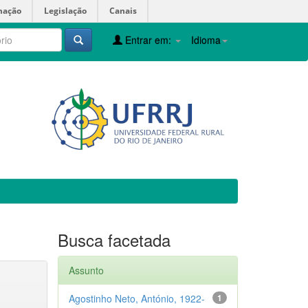
mação
Legislação
Canais
Entrar em:
Idioma
Busca facetada
Assunto
Agostinho Neto, António, 1922-
1