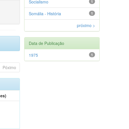
Socialismo
1
Somália - História
1
próximo >
Data de Publicação
1975
1
Póximo
(es)