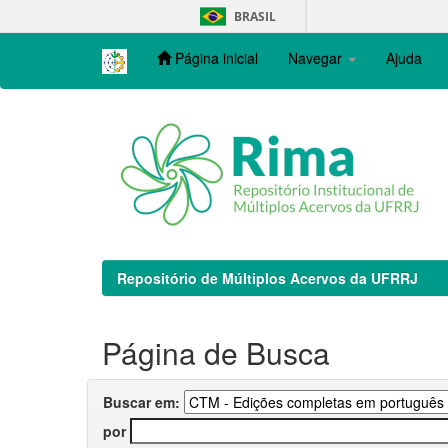
Skip
BRASIL
navigation
Página inicial
Navegar
Ajuda
Repositório de Múltiplos Acervos da UFRRJ
Página de Busca
Buscar em:
por