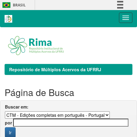
Skip
BRASIL
navigation
Simplifique!
Comunica BR
Participe
Acesso à informação
Legislação
Canais
Repositório de Múltiplos Acervos da UFRRJ
Página de Busca
Buscar em:
por