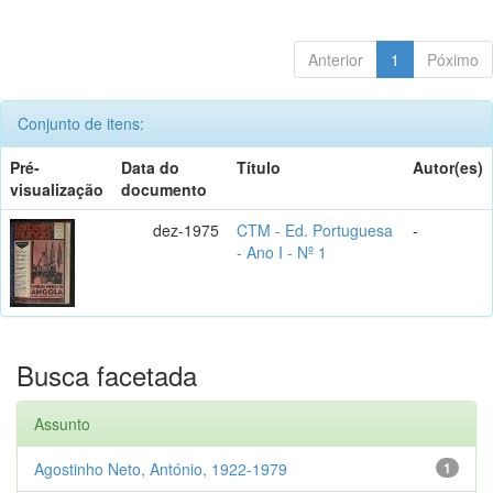
Anterior
1
Póximo
Conjunto de itens:
Pré-
Data do
Título
Autor(es)
visualização
documento
dez-1975
CTM - Ed. Portuguesa
-
- Ano I - Nº 1
Busca facetada
Assunto
Agostinho Neto, António, 1922-1979
1