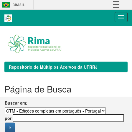
Skip
BRASIL
navigation
Simplifique!
Comunica BR
Participe
Acesso à informação
Legislação
Canais
Repositório de Múltiplos Acervos da UFRRJ
Página de Busca
Buscar em:
por