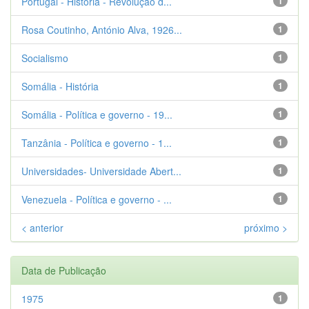
Portugal - História - Revolução d...
1
Rosa Coutinho, António Alva, 1926...
1
Socialismo
1
Somália - História
1
Somália - Política e governo - 19...
1
Tanzânia - Política e governo - 1...
1
Universidades- Universidade Abert...
1
Venezuela - Política e governo - ...
1
< anterior
próximo >
Data de Publicação
1975
1