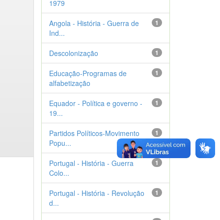
1979
Angola - História - Guerra de
1
Ind...
Descolonização
1
Educação-Programas de
1
alfabetização
Equador - Política e governo -
1
19...
Partidos Políticos-Movimento
1
Popu...
Portugal - História - Guerra
1
Colo...
Portugal - História - Revolução
1
d...