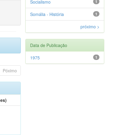
Socialismo
1
Somália - História
1
próximo >
Data de Publicação
1975
1
Póximo
(es)