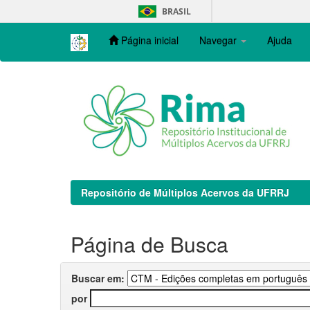
Skip
BRASIL
navigation
Página inicial
Navegar
Ajuda
Repositório de Múltiplos Acervos da UFRRJ
Página de Busca
Buscar em:
por