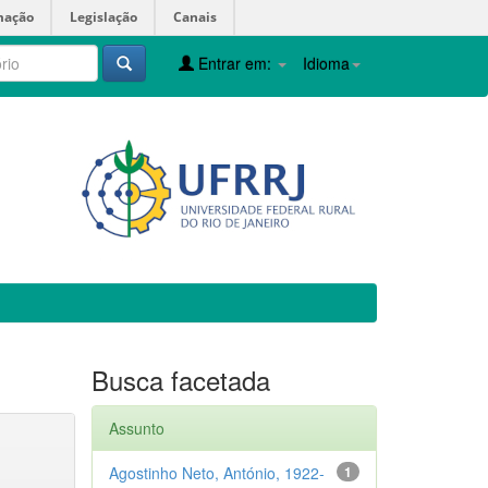
mação
Legislação
Canais
Entrar em:
Idioma
Busca facetada
Assunto
Agostinho Neto, António, 1922-
1