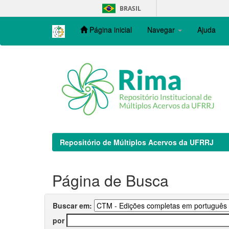
Skip
BRASIL
navigation
Página inicial
Navegar
Ajuda
Repositório de Múltiplos Acervos da UFRRJ
Página de Busca
Buscar em:
por