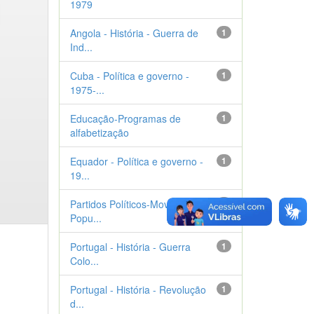
1979
Angola - História - Guerra de
1
Ind...
Cuba - Política e governo -
1
1975-...
Educação-Programas de
1
alfabetização
Equador - Política e governo -
1
19...
Partidos Políticos-Movimento
1
Popu...
Portugal - História - Guerra
1
Colo...
Portugal - História - Revolução
1
d...