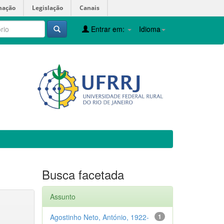
mação
Legislação
Canais
Entrar em:
Idioma
Busca facetada
Assunto
Agostinho Neto, António, 1922-
1