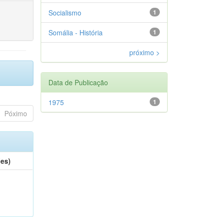
Socialismo
1
Somália - História
1
próximo >
Data de Publicação
1975
1
Póximo
(es)