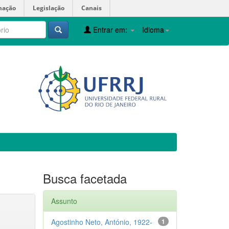
mação
Legislação
Canais
Entrar em:
Idioma
Busca facetada
Assunto
Agostinho Neto, António, 1922-
1