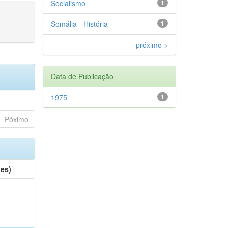
Socialismo
1
Somália - História
1
próximo >
Data de Publicação
1975
1
Póximo
(es)