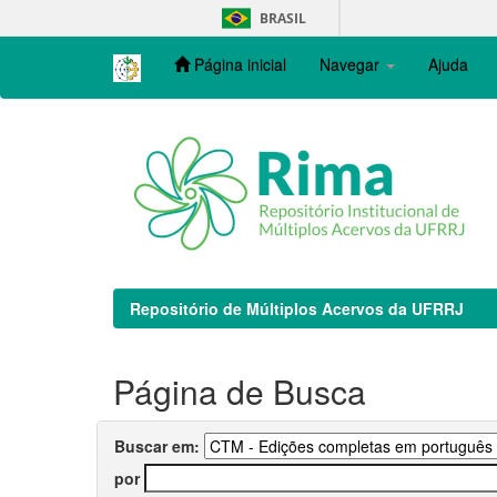
Skip
BRASIL
navigation
Página inicial
Navegar
Ajuda
Repositório de Múltiplos Acervos da UFRRJ
Página de Busca
Buscar em:
por