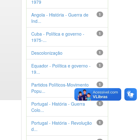
1979
Angola - História - Guerra de
1
Ind...
Cuba - Política e governo -
1
1975-...
Descolonização
1
Equador - Política e governo -
1
19...
Partidos Políticos-Movimento
1
Popu...
Portugal - História - Guerra
1
Colo...
Portugal - História - Revolução
1
d...