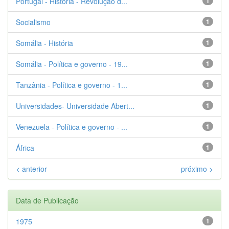
Portugal - História - Revolução d...
1
Socialismo
1
Somália - História
1
Somália - Política e governo - 19...
1
Tanzânia - Política e governo - 1...
1
Universidades- Universidade Abert...
1
Venezuela - Política e governo - ...
1
África
1
< anterior
próximo >
Data de Publicação
1975
1