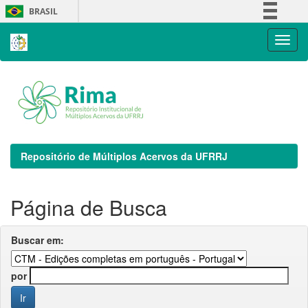
Skip
BRASIL
navigation
Simplifique!
Comunica BR
Participe
Acesso à informação
Legislação
Canais
Repositório de Múltiplos Acervos da UFRRJ
Página de Busca
Buscar em:
por