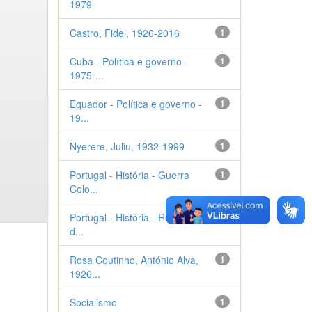
1979
Castro, Fidel, 1926-2016
1
Cuba - Política e governo -
1
1975-...
Equador - Política e governo -
1
19...
Nyerere, Juliu, 1932-1999
1
Portugal - História - Guerra
1
Colo...
Portugal - História - Revolução
1
d...
Rosa Coutinho, António Alva,
1
1926...
Socialismo
1