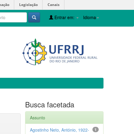
mação
Legislação
Canais
Entrar em:
Idioma
Busca facetada
Assunto
Agostinho Neto, António, 1922-
1