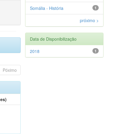
Somália - História
1
próximo >
Data de Disponibilização
2018
1
Póximo
(es)