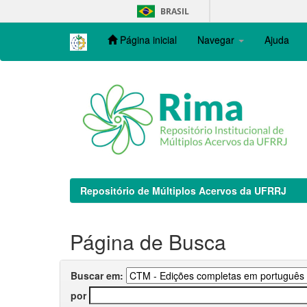
Skip
BRASIL
navigation
Página inicial
Navegar
Ajuda
Repositório de Múltiplos Acervos da UFRRJ
Página de Busca
Buscar em:
por