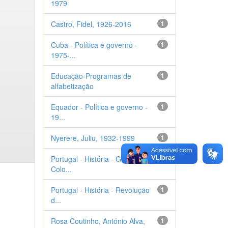
1979
Castro, Fidel, 1926-2016
1
Cuba - Política e governo -
1
1975-...
Educação-Programas de
1
alfabetização
Equador - Política e governo -
1
19...
Nyerere, Juliu, 1932-1999
1
Portugal - História - Guerra
1
Colo...
Portugal - História - Revolução
1
d...
Rosa Coutinho, António Alva,
1