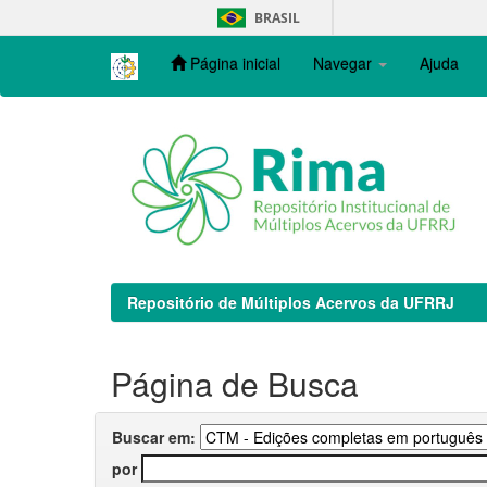
Skip
BRASIL
navigation
Página inicial
Navegar
Ajuda
Repositório de Múltiplos Acervos da UFRRJ
Página de Busca
Buscar em:
por