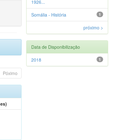
1926...
Somália - História
1
próximo >
Data de Disponibilização
2018
1
Póximo
(es)