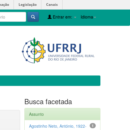
mação
Legislação
Canais
Entrar em:
Idioma
Busca facetada
Assunto
Agostinho Neto, António, 1922-
1