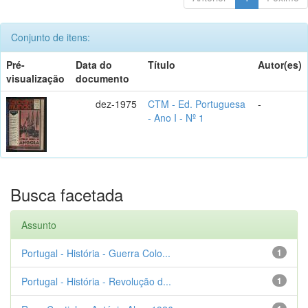
Conjunto de itens:
Pré-
Data do
Título
Autor(es)
visualização
documento
dez-1975
CTM - Ed. Portuguesa
-
- Ano I - Nº 1
Busca facetada
Assunto
Portugal - História - Guerra Colo...
1
Portugal - História - Revolução d...
1