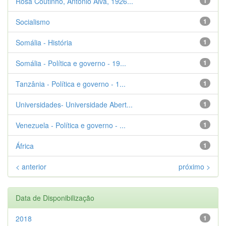
Rosa Coutinho, António Alva, 1926...
1
Socialismo
1
Somália - História
1
Somália - Política e governo - 19...
1
Tanzânia - Política e governo - 1...
1
Universidades- Universidade Abert...
1
Venezuela - Política e governo - ...
1
África
1
< anterior
próximo >
Data de Disponibilização
2018
1