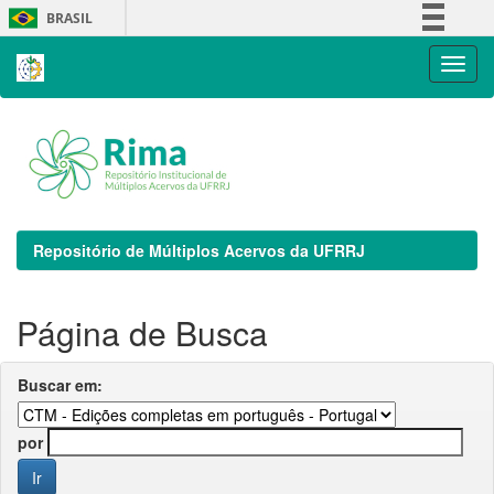
Skip
BRASIL
navigation
Simplifique!
Comunica BR
Participe
Acesso à informação
Legislação
Canais
Repositório de Múltiplos Acervos da UFRRJ
Página de Busca
Buscar em:
por