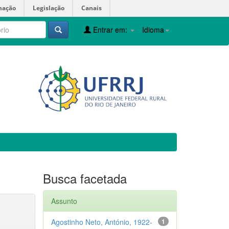
mação
Legislação
Canais
Entrar em:
Idioma
Busca facetada
Assunto
Agostinho Neto, António, 1922-
1