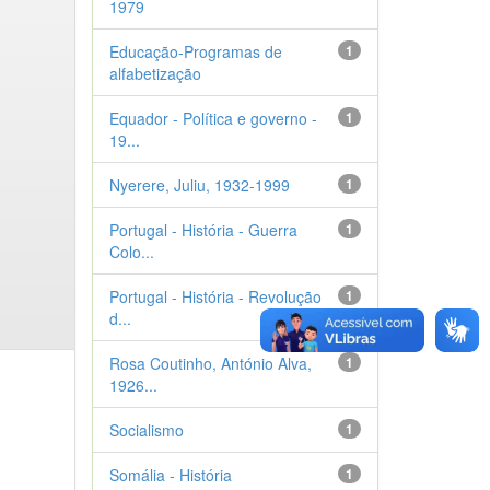
1979
Educação-Programas de
1
alfabetização
Equador - Política e governo -
1
19...
Nyerere, Juliu, 1932-1999
1
Portugal - História - Guerra
1
Colo...
Portugal - História - Revolução
1
d...
Rosa Coutinho, António Alva,
1
1926...
Socialismo
1
Somália - História
1