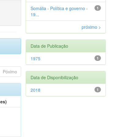
Somália - Política e governo -
1
19...
próximo >
Data de Publicação
1975
1
Póximo
Data de Disponibilização
2018
1
(es)