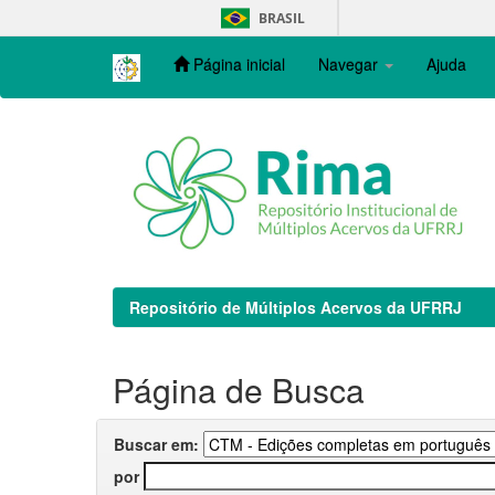
Skip
BRASIL
navigation
Página inicial
Navegar
Ajuda
Repositório de Múltiplos Acervos da UFRRJ
Página de Busca
Buscar em:
por