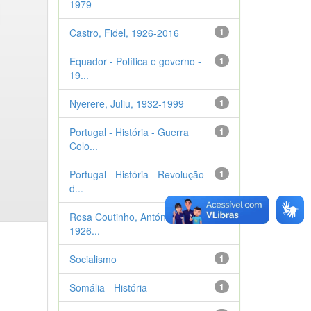
1979
Castro, Fidel, 1926-2016
1
Equador - Política e governo -
1
19...
Nyerere, Juliu, 1932-1999
1
Portugal - História - Guerra
1
Colo...
Portugal - História - Revolução
1
d...
Rosa Coutinho, António Alva,
1
1926...
Socialismo
1
Somália - História
1