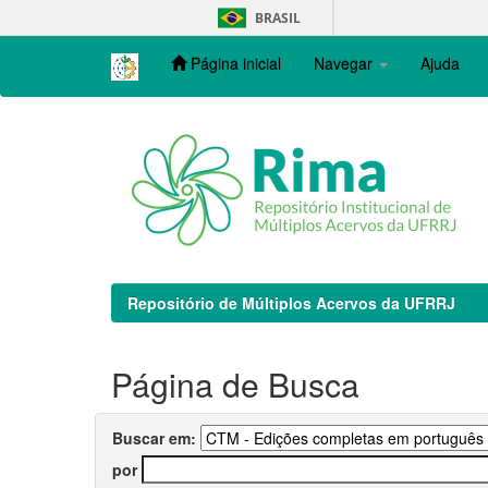
Skip
BRASIL
navigation
Página inicial
Navegar
Ajuda
Repositório de Múltiplos Acervos da UFRRJ
Página de Busca
Buscar em:
por