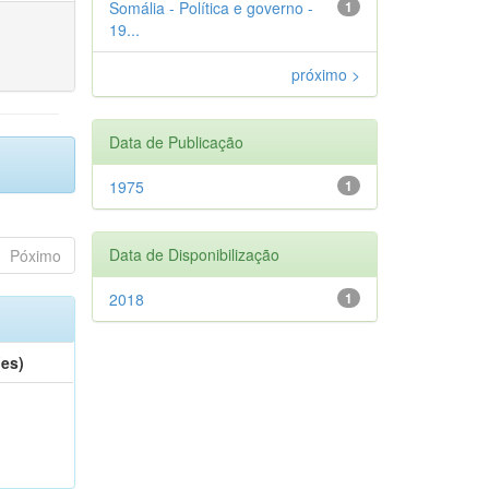
Somália - Política e governo -
1
19...
próximo >
Data de Publicação
1975
1
Data de Disponibilização
Póximo
2018
1
(es)