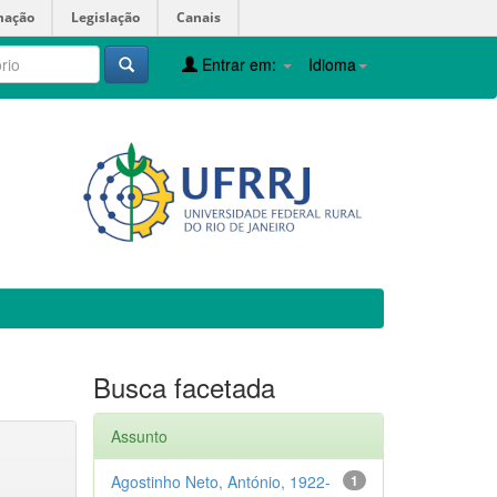
mação
Legislação
Canais
Entrar em:
Idioma
Busca facetada
Assunto
Agostinho Neto, António, 1922-
1