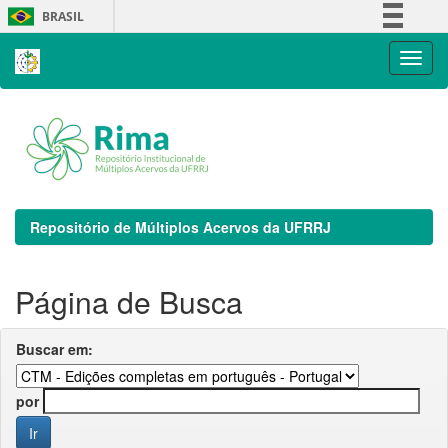
Skip
BRASIL
navigation
Simplifique!
Comunica BR
Participe
Acesso à informação
Legislação
Canais
Repositório de Múltiplos Acervos da UFRRJ
Página de Busca
Buscar em:
por