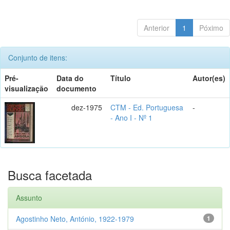
Anterior
1
Póximo
Conjunto de itens:
Pré-
Data do
Título
Autor(es)
visualização
documento
dez-1975
CTM - Ed. Portuguesa
-
- Ano I - Nº 1
Busca facetada
Assunto
Agostinho Neto, António, 1922-1979
1