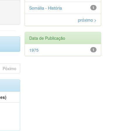
Somália - História
1
próximo >
Data de Publicação
1975
1
Póximo
(es)