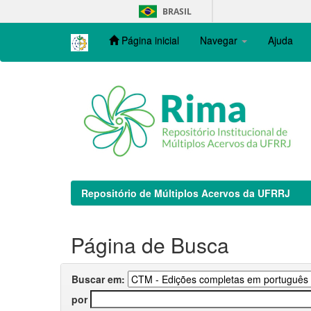
Skip
BRASIL
navigation
Página inicial
Navegar
Ajuda
Repositório de Múltiplos Acervos da UFRRJ
Página de Busca
Buscar em:
por