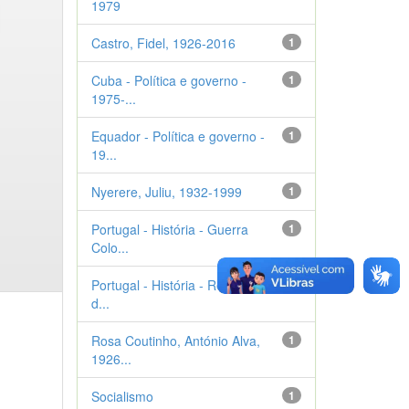
1979
Castro, Fidel, 1926-2016
1
Cuba - Política e governo -
1
1975-...
Equador - Política e governo -
1
19...
Nyerere, Juliu, 1932-1999
1
Portugal - História - Guerra
1
Colo...
Portugal - História - Revolução
1
d...
Rosa Coutinho, António Alva,
1
1926...
Socialismo
1