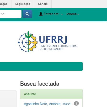
mação
Legislação
Canais
Entrar em:
Idioma
Busca facetada
Assunto
Agostinho Neto, António, 1922-
1