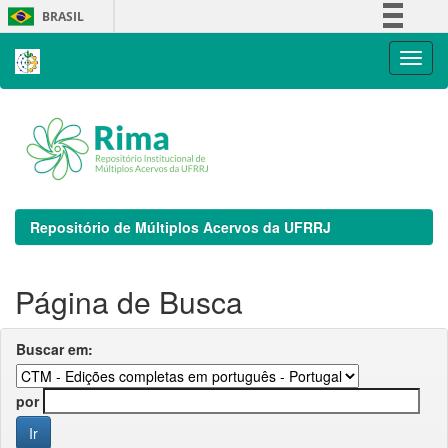
Skip
BRASIL
navigation
Simplifique!
Comunica BR
Participe
Acesso à informação
Legislação
Canais
Repositório de Múltiplos Acervos da UFRRJ
Página de Busca
Buscar em:
por