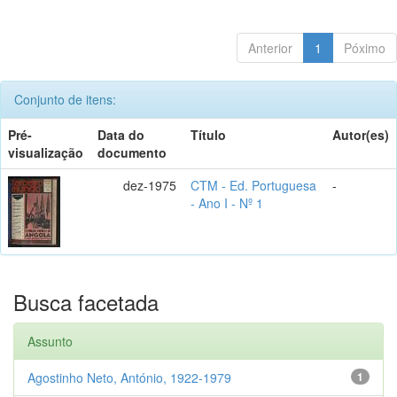
Anterior
1
Póximo
Conjunto de itens:
Pré-
Data do
Título
Autor(es)
visualização
documento
dez-1975
CTM - Ed. Portuguesa
-
- Ano I - Nº 1
Busca facetada
Assunto
Agostinho Neto, António, 1922-1979
1