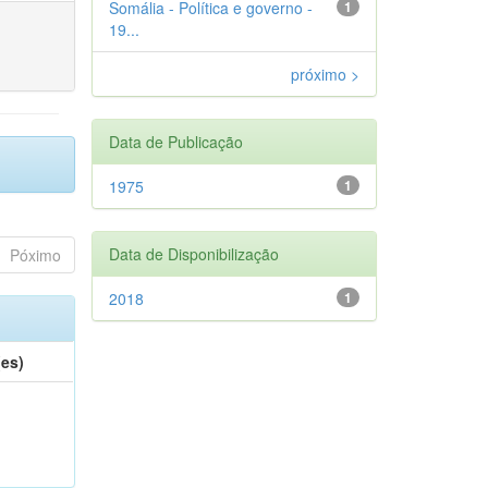
Somália - Política e governo -
1
19...
próximo >
Data de Publicação
1975
1
Data de Disponibilização
Póximo
2018
1
(es)