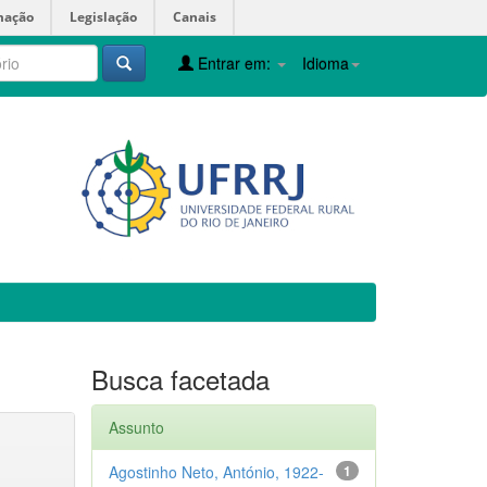
mação
Legislação
Canais
Entrar em:
Idioma
Busca facetada
Assunto
Agostinho Neto, António, 1922-
1