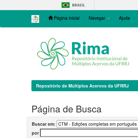
Skip
BRASIL
navigation
Página inicial
Navegar
Ajuda
Repositório de Múltiplos Acervos da UFRRJ
Página de Busca
Buscar em:
por