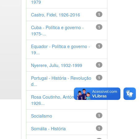
1979
Castro, Fidel, 1926-2016
1
Cuba - Política e governo -
1
1975-...
Equador - Política e governo -
1
19...
Nyerere, Juliu, 1932-1999
1
Portugal - História - Revolução
1
d...
Rosa Coutinho, António Alva,
1
1926...
Socialismo
1
Somália - História
1