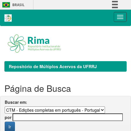
Skip
BRASIL
navigation
Simplifique!
Comunica BR
Participe
Acesso à informação
Legislação
Canais
Repositório de Múltiplos Acervos da UFRRJ
Página de Busca
Buscar em:
por