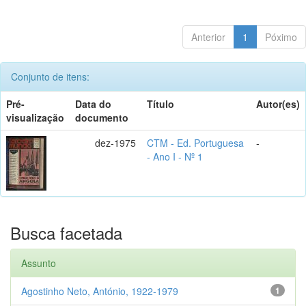
Anterior
1
Póximo
Conjunto de itens:
Pré-
Data do
Título
Autor(es)
visualização
documento
dez-1975
CTM - Ed. Portuguesa
-
- Ano I - Nº 1
Busca facetada
Assunto
Agostinho Neto, António, 1922-1979
1