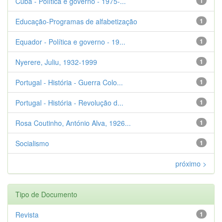
Cuba - Política e governo - 1975-...
1
Educação-Programas de alfabetização
1
Equador - Política e governo - 19...
1
Nyerere, Juliu, 1932-1999
1
Portugal - História - Guerra Colo...
1
Portugal - História - Revolução d...
1
Rosa Coutinho, António Alva, 1926...
1
Socialismo
1
próximo >
Tipo de Documento
Revista
1