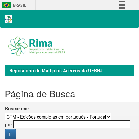
Skip
BRASIL
navigation
Simplifique!
Comunica BR
Participe
Acesso à informação
Legislação
Canais
Repositório de Múltiplos Acervos da UFRRJ
Página de Busca
Buscar em:
por