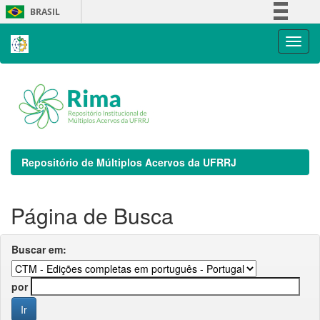
Skip
BRASIL
navigation
Simplifique!
Comunica BR
Participe
Acesso à informação
Legislação
Canais
Repositório de Múltiplos Acervos da UFRRJ
Página de Busca
Buscar em:
por