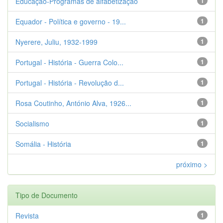
Educação-Programas de alfabetização
1
Equador - Política e governo - 19...
1
Nyerere, Juliu, 1932-1999
1
Portugal - História - Guerra Colo...
1
Portugal - História - Revolução d...
1
Rosa Coutinho, António Alva, 1926...
1
Socialismo
1
Somália - História
1
próximo >
Tipo de Documento
Revista
1