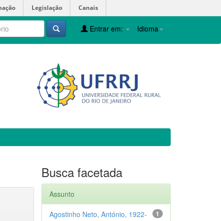
mação
Legislação
Canais
Entrar em:
Idioma
Busca facetada
Assunto
Agostinho Neto, António, 1922-
1