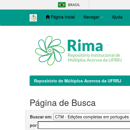
Skip
BRASIL
navigation
Página inicial
Navegar
Ajuda
Repositório de Múltiplos Acervos da UFRRJ
Página de Busca
Buscar em:
por