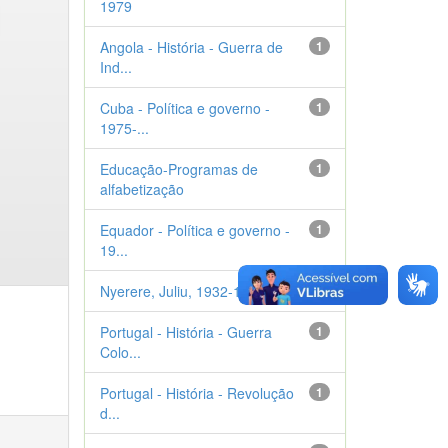
1979
Angola - História - Guerra de
1
Ind...
Cuba - Política e governo -
1
1975-...
Educação-Programas de
1
alfabetização
Equador - Política e governo -
1
19...
Nyerere, Juliu, 1932-1999
1
Portugal - História - Guerra
1
Colo...
Portugal - História - Revolução
1
d...