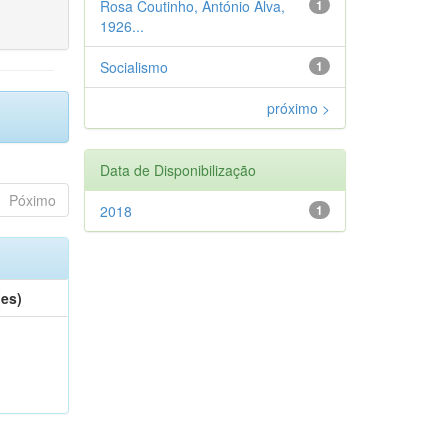
Rosa Coutinho, António Alva,
1
1926...
Socialismo
1
próximo >
Data de Disponibilização
Póximo
2018
1
(es)