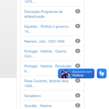
1975-...
Educação-Programas de
1
alfabetização
Equador - Política e governo -
1
19...
Nyerere, Juliu, 1932-1999
1
Portugal - História - Guerra
1
Colo...
Portugal - História - Revolução
1
d...
Rosa Coutinho, António Alva,
1
1926...
Socialismo
1
Somália - História
1