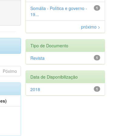
Somália - Política e governo -
1
19...
próximo >
Tipo de Documento
Revista
1
Póximo
Data de Disponibilização
2018
1
(es)