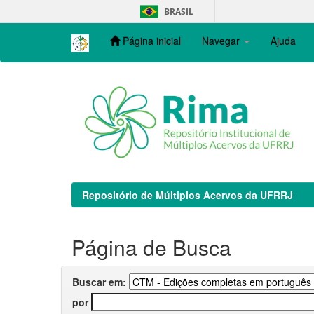
Skip
BRASIL
navigation
Página inicial
Navegar
Ajuda
Repositório de Múltiplos Acervos da UFRRJ
Página de Busca
Buscar em:
por