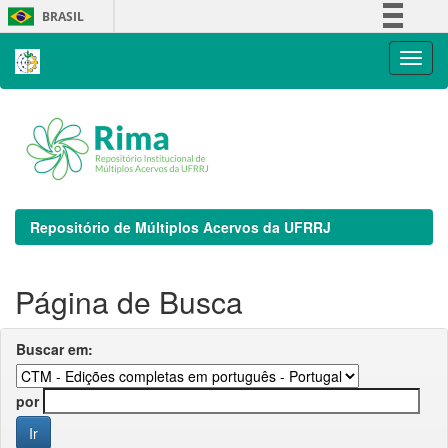
Skip
BRASIL
navigation
Simplifique!
Comunica BR
Participe
Acesso à informação
Legislação
Canais
Repositório de Múltiplos Acervos da UFRRJ
Página de Busca
Buscar em:
por