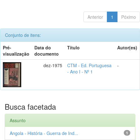
Anterior
1
Póximo
Conjunto de itens:
Pré-
Data do
Título
Autor(es)
visualização
documento
dez-1975
CTM - Ed. Portuguesa
-
- Ano I - Nº 1
Busca facetada
Assunto
Angola - História - Guerra de Ind...
1