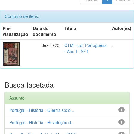
Conjunto de itens:
Pré-
Data do
Título
Autor(es)
visualização
documento
dez-1975
CTM - Ed. Portuguesa
-
- Ano I - Nº 1
Busca facetada
Assunto
Portugal - História - Guerra Colo...
1
Portugal - História - Revolução d...
1