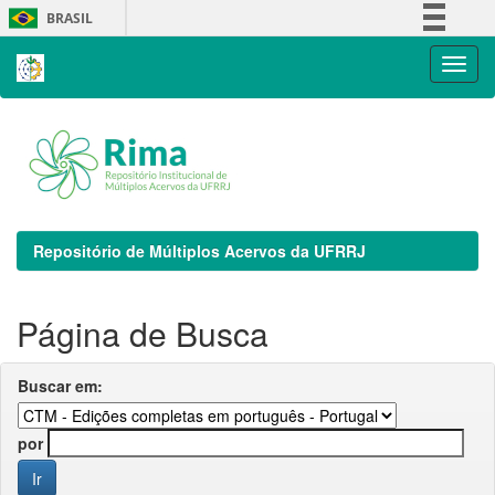
Skip
BRASIL
navigation
Simplifique!
Comunica BR
Participe
Acesso à informação
Legislação
Canais
Repositório de Múltiplos Acervos da UFRRJ
Página de Busca
Buscar em:
por