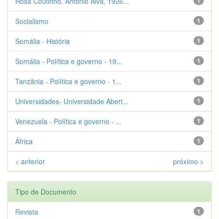
Rosa Coutinho, António Alva, 1926...
1
Socialismo
1
Somália - História
1
Somália - Política e governo - 19...
1
Tanzânia - Política e governo - 1...
1
Universidades- Universidade Abert...
1
Venezuela - Política e governo - ...
1
África
1
< anterior
próximo >
Tipo de Documento
Revista
1