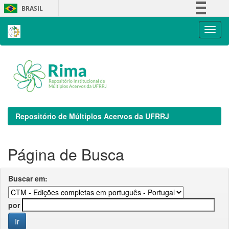
Skip
BRASIL
navigation
Simplifique!
Comunica BR
Participe
Acesso à informação
Legislação
Canais
Repositório de Múltiplos Acervos da UFRRJ
Página de Busca
Buscar em:
por