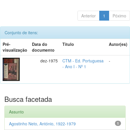
Anterior
1
Póximo
Conjunto de itens:
Pré-
Data do
Título
Autor(es)
visualização
documento
dez-1975
CTM - Ed. Portuguesa
-
- Ano I - Nº 1
Busca facetada
Assunto
Agostinho Neto, António, 1922-1979
1