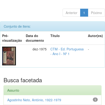
Anterior
1
Póximo
Conjunto de itens:
Pré-
Data do
Título
Autor(es)
visualização
documento
dez-1975
CTM - Ed. Portuguesa
-
- Ano I - Nº 1
Busca facetada
Assunto
Agostinho Neto, António, 1922-1979
1