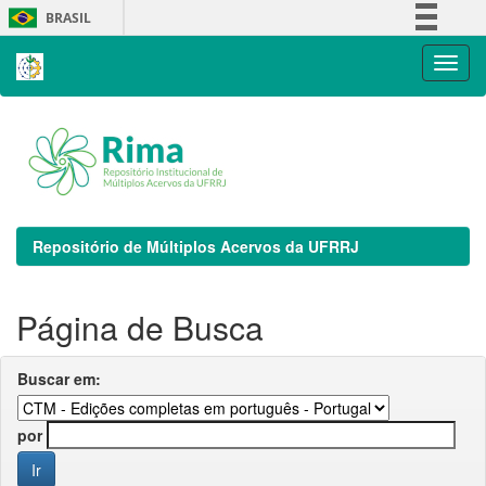
Skip
BRASIL
navigation
Simplifique!
Comunica BR
Participe
Acesso à informação
Legislação
Canais
Repositório de Múltiplos Acervos da UFRRJ
Página de Busca
Buscar em:
por