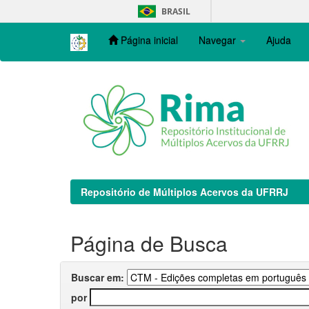
Skip
BRASIL
navigation
Página inicial
Navegar
Ajuda
Repositório de Múltiplos Acervos da UFRRJ
Página de Busca
Buscar em:
por