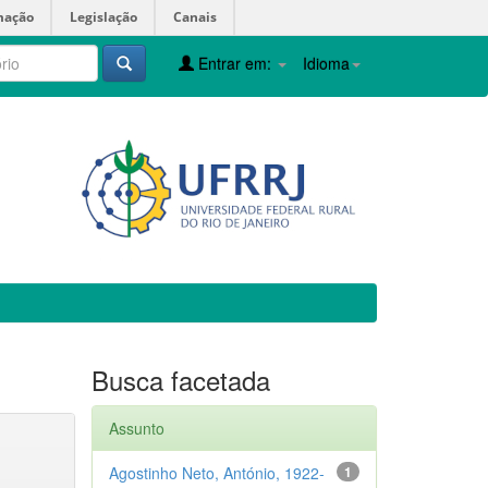
mação
Legislação
Canais
Entrar em:
Idioma
Busca facetada
Assunto
Agostinho Neto, António, 1922-
1