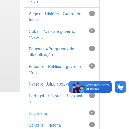
1979
Angola - História - Guerra de
1
Ind...
Cuba - Política e governo -
1
1975-...
Educação-Programas de
1
alfabetização
Equador - Política e governo -
1
19...
Nyerere, Juliu, 1932-1999
1
Portugal - História - Revolução
1
d...
Socialismo
1
Somália - História
1