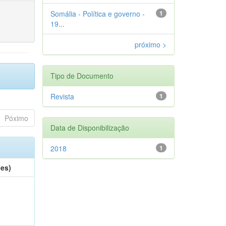
Somália - Política e governo -
1
19...
próximo >
Tipo de Documento
Revista
1
Póximo
Data de Disponibilização
2018
1
(es)