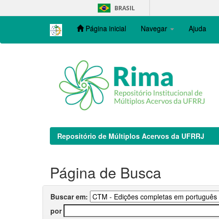
Skip
BRASIL
navigation
Página inicial
Navegar
Ajuda
Repositório de Múltiplos Acervos da UFRRJ
Página de Busca
Buscar em:
por