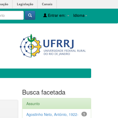
mação
Legislação
Canais
Entrar em:
Idioma
Busca facetada
Assunto
Agostinho Neto, António, 1922-
1