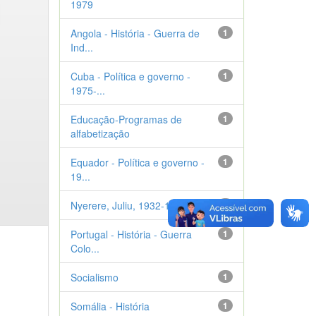
1979
Angola - História - Guerra de
1
Ind...
Cuba - Política e governo -
1
1975-...
Educação-Programas de
1
alfabetização
Equador - Política e governo -
1
19...
Nyerere, Juliu, 1932-1999
1
Portugal - História - Guerra
1
Colo...
Socialismo
1
Somália - História
1