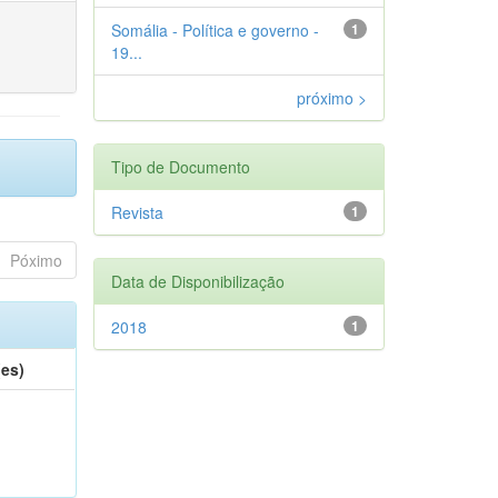
Somália - Política e governo -
1
19...
próximo >
Tipo de Documento
Revista
1
Póximo
Data de Disponibilização
2018
1
(es)