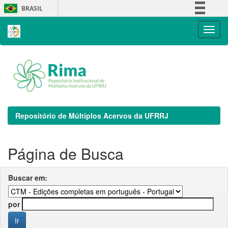
Skip
BRASIL
navigation
Simplifique!
Comunica BR
Participe
Acesso à informação
Legislação
Canais
Repositório de Múltiplos Acervos da UFRRJ
Página de Busca
Buscar em:
por