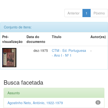
Anterior
1
Póximo
Conjunto de itens:
Pré-
Data do
Título
Autor(es)
visualização
documento
dez-1975
CTM - Ed. Portuguesa
-
- Ano I - Nº 1
Busca facetada
Assunto
Agostinho Neto, António, 1922-1979
1