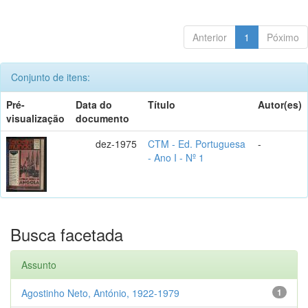
Anterior
1
Póximo
Conjunto de itens:
Pré-
Data do
Título
Autor(es)
visualização
documento
dez-1975
CTM - Ed. Portuguesa
-
- Ano I - Nº 1
Busca facetada
Assunto
Agostinho Neto, António, 1922-1979
1