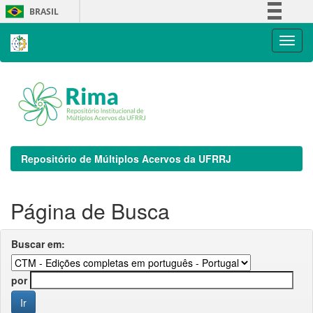
Skip
BRASIL
navigation
Simplifique!
Comunica BR
Participe
Acesso à informação
Legislação
Canais
Repositório de Múltiplos Acervos da UFRRJ
Página de Busca
Buscar em:
por