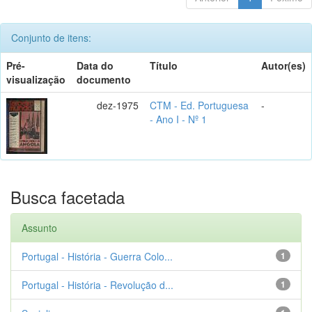
Conjunto de itens:
Pré-
Data do
Título
Autor(es)
visualização
documento
dez-1975
CTM - Ed. Portuguesa
-
- Ano I - Nº 1
Busca facetada
Assunto
Portugal - História - Guerra Colo...
1
Portugal - História - Revolução d...
1