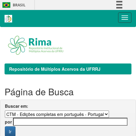
Skip
BRASIL
navigation
Simplifique!
Comunica BR
Participe
Acesso à informação
Legislação
Canais
Repositório de Múltiplos Acervos da UFRRJ
Página de Busca
Buscar em:
por