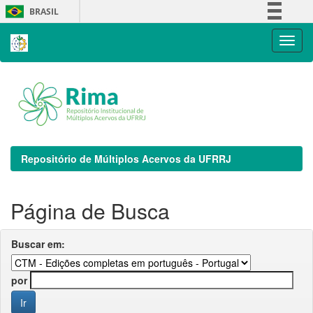
Skip
BRASIL
navigation
Simplifique!
Comunica BR
Participe
Acesso à informação
Legislação
Canais
Repositório de Múltiplos Acervos da UFRRJ
Página de Busca
Buscar em:
por