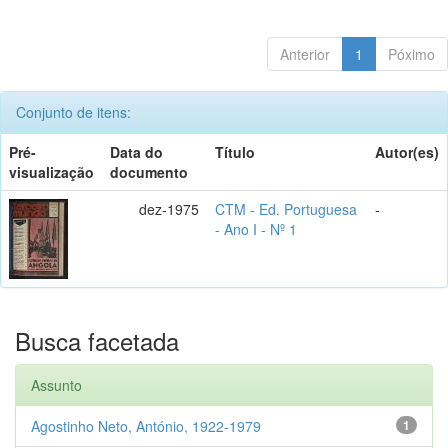
Anterior
1
Póximo
Conjunto de itens:
Pré-
Data do
Título
Autor(es)
visualização
documento
dez-1975
CTM - Ed. Portuguesa
-
- Ano I - Nº 1
Busca facetada
Assunto
Agostinho Neto, António, 1922-1979
1