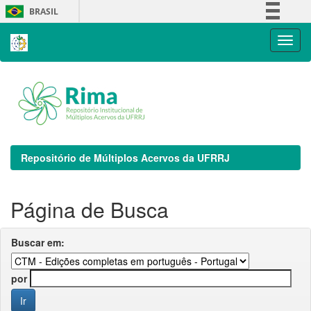
Skip
BRASIL
navigation
Simplifique!
Comunica BR
Participe
Acesso à informação
Legislação
Canais
Repositório de Múltiplos Acervos da UFRRJ
Página de Busca
Buscar em:
por