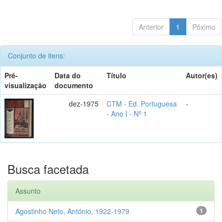
Anterior
1
Póximo
Conjunto de itens:
Pré-
Data do
Título
Autor(es)
visualização
documento
dez-1975
CTM - Ed. Portuguesa
-
- Ano I - Nº 1
Busca facetada
Assunto
Agostinho Neto, António, 1922-1979
1