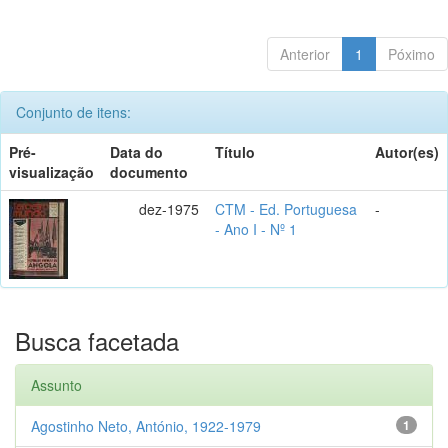
Anterior
1
Póximo
Conjunto de itens:
Pré-
Data do
Título
Autor(es)
visualização
documento
dez-1975
CTM - Ed. Portuguesa
-
- Ano I - Nº 1
Busca facetada
Assunto
Agostinho Neto, António, 1922-1979
1