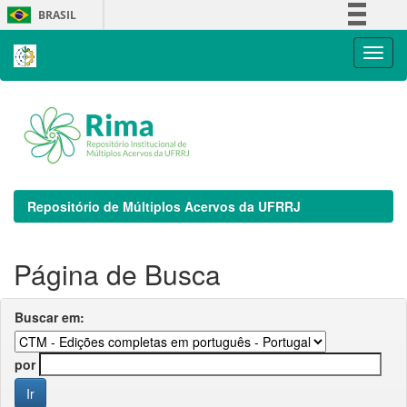
Skip
BRASIL
navigation
Simplifique!
Comunica BR
Participe
Acesso à informação
Legislação
Canais
Repositório de Múltiplos Acervos da UFRRJ
Página de Busca
Buscar em:
por