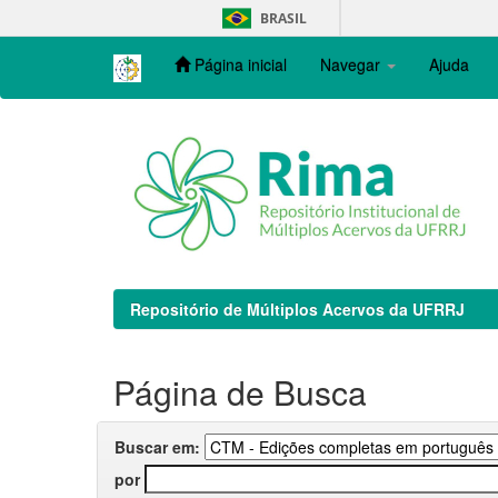
Skip
BRASIL
navigation
Página inicial
Navegar
Ajuda
Repositório de Múltiplos Acervos da UFRRJ
Página de Busca
Buscar em:
por