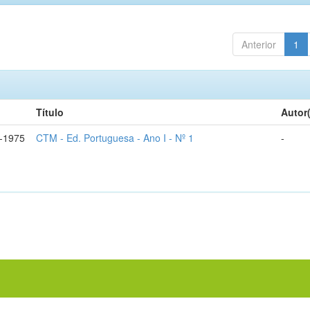
Anterior
1
Título
Autor
-1975
CTM - Ed. Portuguesa - Ano I - Nº 1
-