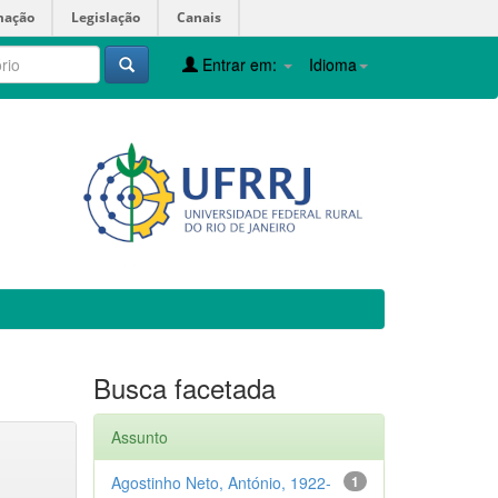
mação
Legislação
Canais
Entrar em:
Idioma
Busca facetada
Assunto
Agostinho Neto, António, 1922-
1