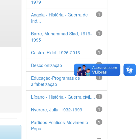
1979
Angola - História - Guerra de
1
Ind...
Barre, Muhammad Siad, 1919-
1
1995
Castro, Fidel, 1926-2016
1
Descolonização
1
Educação-Programas de
1
alfabetização
Líbano - História - Guerra civil,...
1
Nyerere, Juliu, 1932-1999
1
Partidos Políticos-Movimento
1
Popu...