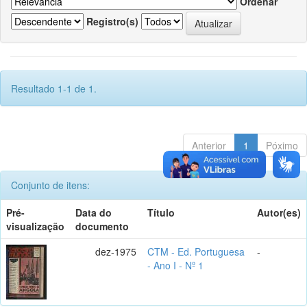
Ordenar
Registro(s)
Resultado 1-1 de 1.
Anterior
1
Póximo
Conjunto de itens:
Pré-
Data do
Título
Autor(es)
visualização
documento
dez-1975
CTM - Ed. Portuguesa
-
- Ano I - Nº 1