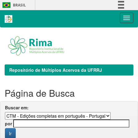
Skip
BRASIL
navigation
Simplifique!
Comunica BR
Participe
Acesso à informação
Legislação
Canais
Repositório de Múltiplos Acervos da UFRRJ
Página de Busca
Buscar em:
por