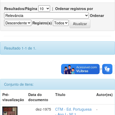
Resultados/Página
|
Ordenar registros por
Ordenar
Registro(s)
Resultado 1-1 de 1.
Anterior
1
Póximo
Conjunto de itens:
Pré-
Data do
Título
Autor(es)
visualização
documento
dez-1975
CTM - Ed. Portuguesa
-
- Ano I - Nº 1