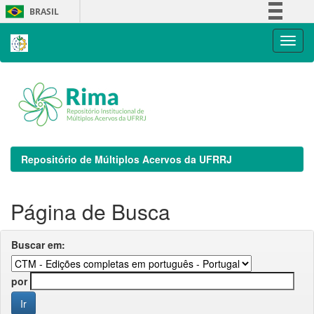
Skip
BRASIL
navigation
Simplifique!
Comunica BR
Participe
Acesso à informação
Legislação
Canais
Repositório de Múltiplos Acervos da UFRRJ
Página de Busca
Buscar em:
por