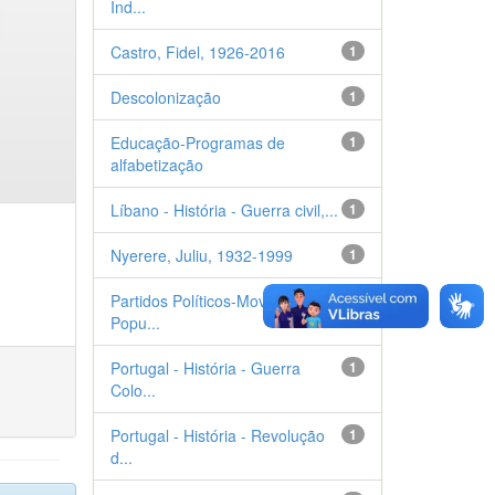
Ind...
Castro, Fidel, 1926-2016
1
Descolonização
1
Educação-Programas de
1
alfabetização
Líbano - História - Guerra civil,...
1
Nyerere, Juliu, 1932-1999
1
Partidos Políticos-Movimento
1
Popu...
Portugal - História - Guerra
1
Colo...
Portugal - História - Revolução
1
d...