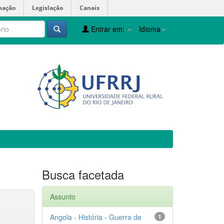
mação
Legislação
Canais
Entrar em:
Idioma
Busca facetada
Assunto
Angola - História - Guerra de
1