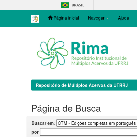
Skip
BRASIL
navigation
Página inicial
Navegar
Ajuda
Repositório de Múltiplos Acervos da UFRRJ
Página de Busca
Buscar em:
por