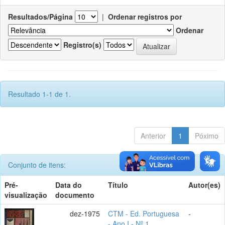
Resultados/Página
|
Ordenar registros por
Ordenar
Registro(s)
Resultado 1-1 de 1.
Anterior
1
Póximo
Conjunto de itens:
Pré-
Data do
Título
Autor(es)
visualização
documento
dez-1975
CTM - Ed. Portuguesa
-
- Ano I - Nº 1