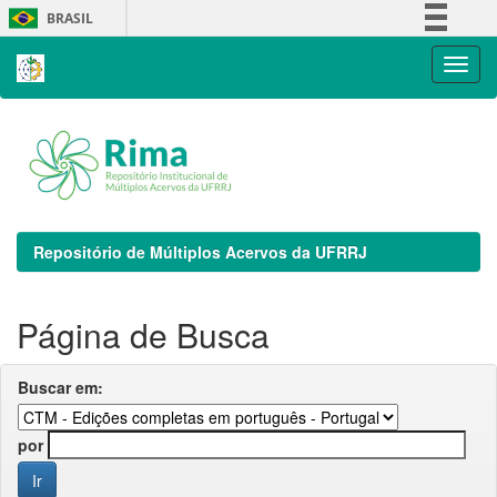
Skip
BRASIL
navigation
Simplifique!
Comunica BR
Participe
Acesso à informação
Legislação
Canais
Repositório de Múltiplos Acervos da UFRRJ
Página de Busca
Buscar em:
por