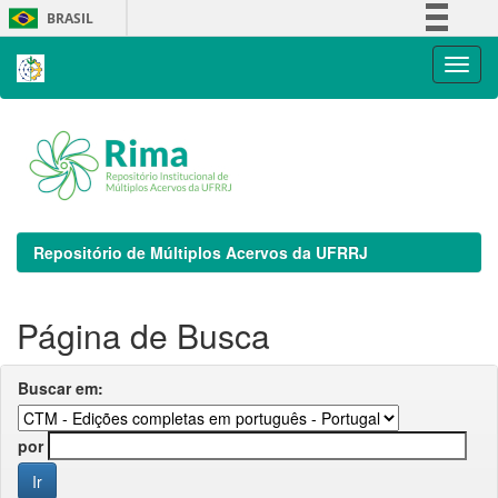
Skip
BRASIL
navigation
Simplifique!
Comunica BR
Participe
Acesso à informação
Legislação
Canais
Repositório de Múltiplos Acervos da UFRRJ
Página de Busca
Buscar em:
por