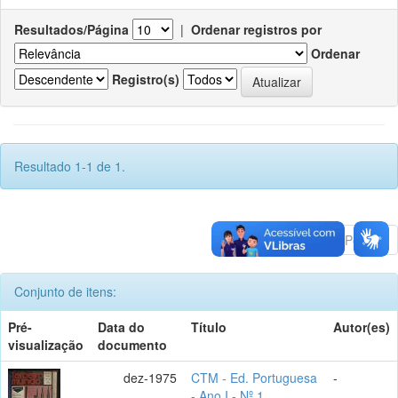
Resultados/Página
|
Ordenar registros por
Ordenar
Registro(s)
Resultado 1-1 de 1.
Anterior
1
Póximo
Conjunto de itens:
Pré-
Data do
Título
Autor(es)
visualização
documento
dez-1975
CTM - Ed. Portuguesa
-
- Ano I - Nº 1