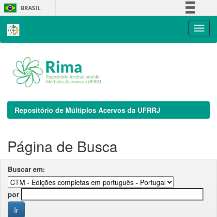
Skip
BRASIL
navigation
Simplifique!
Comunica BR
Participe
Acesso à informação
Legislação
Canais
Repositório de Múltiplos Acervos da UFRRJ
Página de Busca
Buscar em:
por