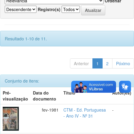
Ordenar
Registro(s)
Resultado 1-10 de 11.
Anterior
1
2
Póximo
Conjunto de itens:
Pré-
Data do
Título
Autor(es)
visualização
documento
fev-1981
CTM - Ed. Portuguesa
-
- Ano IV - Nº 31